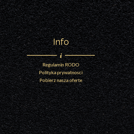
Info
Regulamin RODO
Polityka prywatnosci
Pobierz nasza oferte