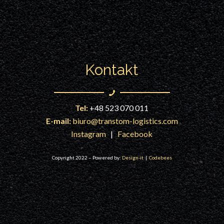
Kontakt
Tel:
+48 523 070 011
E-mail:
biuro@transtom-logistics.com
Instagram
|
Facebook
Copyright 2022 – Powered by:
Design-it
|
Codebees